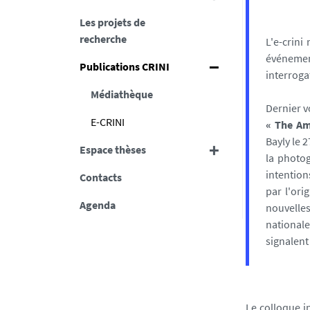
Les projets de
recherche
L'e-crini
événemen
Publications CRINI
interroga
Médiathèque
Dernier v
E-CRINI
« The Am
Bayly le 
Espace thèses
la photog
intention
Contacts
par l'ori
Agenda
nouvelles
national
signalent
Le colloque i