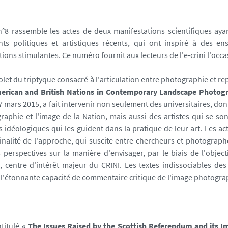
 n°8 rassemble les actes de deux manifestations scientifiques ay
ts politiques et artistiques récents, qui ont inspiré à des en
tions stimulantes. Ce numéro fournit aux lecteurs de l'e-crini l'occa
olet du triptyque consacré à l'articulation entre photographie et r
erican and British Nations in Contemporary Landscape Photog
27 mars 2015, a fait intervenir non seulement des universitaires, dont
raphie et l'image de la Nation, mais aussi des artistes qui se son
s idéologiques qui les guident dans la pratique de leur art. Les a
ginalité de l'approche, qui suscite entre chercheurs et photograph
 perspectives sur la manière d'envisager, par le biais de l'object
e, centre d'intérêt majeur du CRINI. Les textes indissociables 
 l'étonnante capacité de commentaire critique de l'image photog
ntitulé
« The Issues Raised by the Scottish Referendum and its 