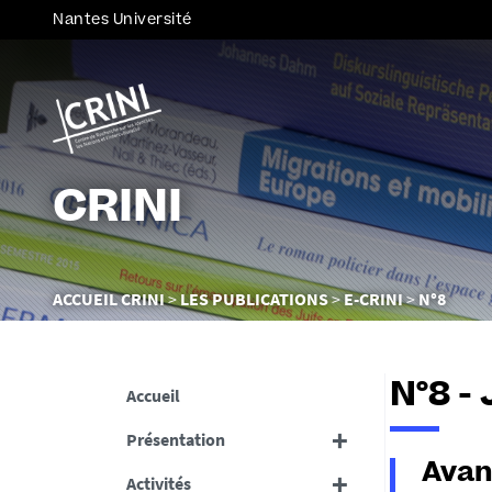
Nantes Université
CRINI
Vous
ACCUEIL CRINI
LES PUBLICATIONS
E-CRINI
N°8
êtes
ici :
N°8 -
Accueil
Présentation
Avan
Activités