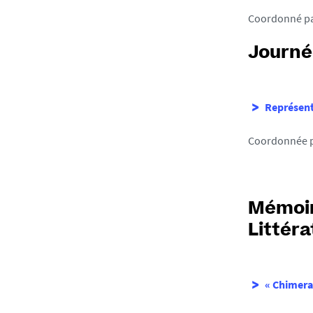
Coordonné pa
Journé
Représent
Coordonnée p
Mémoir
Littéra
« Chimera