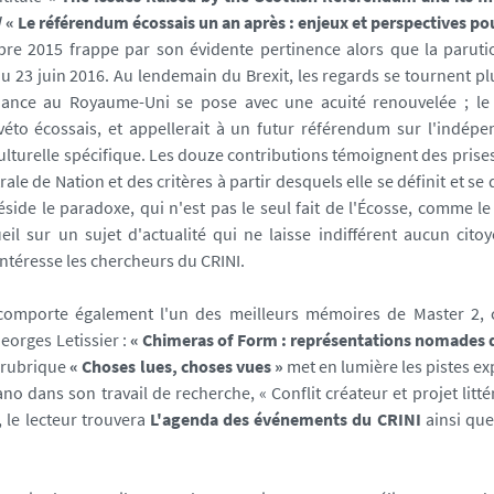
/
« Le référendum écossais un an après : enjeux et perspectives p
bre 2015 frappe par son évidente pertinence alors que la paruti
 23 juin 2016. Au lendemain du Brexit, les regards se tournent plu
nance au Royaume-Uni se pose avec une acuité renouvelée ; le
éto écossais, et appellerait à un futur référendum sur l'indépen
culturelle spécifique. Les douze contributions témoignent des prise
rale de Nation et des critères à partir desquels elle se définit et se
réside le paradoxe, qui n'est pas le seul fait de l'Écosse, comme le
ueil sur un sujet d'actualité qui ne laisse indifférent aucun ci
intéresse les chercheurs du CRINI.
8 comporte également l'un des meilleurs mémoires de Master 2, 
eorges Letissier :
« Chimeras of Form : représentations nomades 
a rubrique
« Choses lues, choses vues »
met en lumière les pistes ex
no dans son travail de recherche, « Conflit créateur et projet litté
, le lecteur trouvera
L'agenda des événements du CRINI
ainsi que