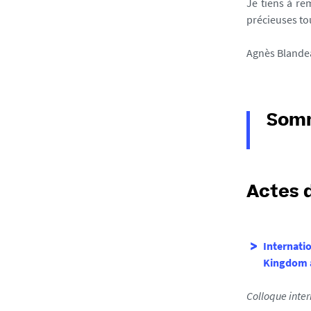
Je tiens à re
précieuses tou
Agnès Blandea
Som
Actes d
Internati
Kingdom 
Colloque inter