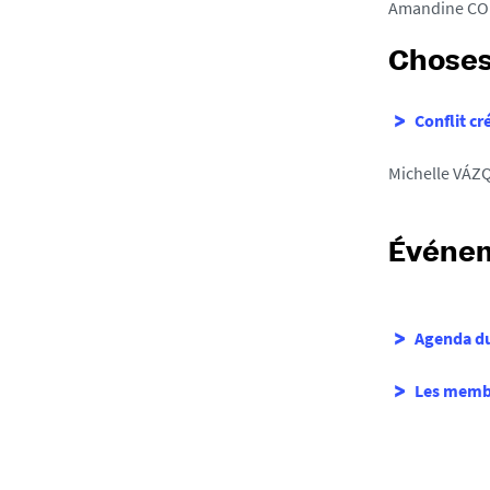
Amandine CO
Choses
Conflit cr
Michelle VÁ
Événem
Agenda d
Les membr