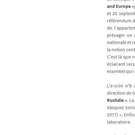
and Europe »
et 26 septem
référendum du
de l'apparte
présager un v
nationale et 
la notion cent
C'est là que 
éclairant rec
essentiel qui 
L'e-crini n°
direction de G
Rushdie »
. L
Vàsquez Soria
1977) ». Enfin
laboratoire.