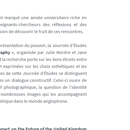
ant marqué une année universitaire riche en
seignants-chercheurs des réflexions et des
sion de découvrir le fruit de ces rencontres.
eprésentation du pouvoir, la Journée d'Études
raphy »
, organisée par Julie Morère et Jane
 la recherche porte sur les liens étroits entre
t exprimées sur les choix esthétiques et les
ctes de cette Journée d'Études se distinguent
es un dialogue constructif. Celui-ci ouvre de
if photographique, la question de l'identité
des nombreuses images qui les accompagnent
raphique dans le monde anglophone.
Impact on the Future of the United Kingdom