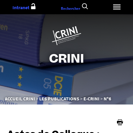
Aller
Intranet
Rechercher
au
contenu
CRINI
Vous
ACCUEIL CRINI
LES PUBLICATIONS
E-CRINI
N°6
êtes
ici :