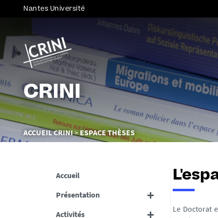
Nantes Université
CRINI
Vous
ACCUEIL CRINI
ESPACE THÈSES
êtes
ici :
L'esp
Accueil
Présentation
Le Doctorat es
Activités