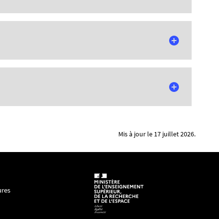
Mis à jour le 17 juillet 2026.
éma, séries télévisées)
me, témoignage)
, LGBTQ)
ures