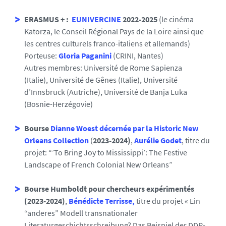
ERASMUS + :
EUNIVERCINE
2022-2025
(le cinéma
Katorza, le Conseil Régional Pays de la Loire ainsi que
les centres culturels franco-italiens et allemands)
Porteuse:
Gloria Paganini
(CRINI, Nantes)
Autres membres: Université de Rome Sapienza
(Italie), Université de Gênes (Italie), Université
d’Innsbruck (Autriche), Université de Banja Luka
(Bosnie-Herzégovie)
Bourse
Dianne Woest décernée par la Historic New
Orleans Collection
(
2023-2024)
,
Aurélie Godet
, titre du
projet: “’To Bring Joy to Mississippi’: The Festive
Landscape of French Colonial New Orleans”
Bourse Humboldt pour chercheurs expérimentés
(2023-2024)
,
Bénédicte Terrisse,
titre du projet « Ein
“anderes” Modell transnationaler
Literaturgeschichtsschreibung? Das Beispiel der DDR-