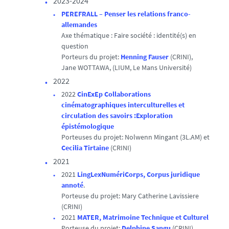
2023-2024
PEREFRALL – Penser les relations franco-
allemandes
Axe thématique : Faire société : identité(s) en
question
Porteurs du projet:
Henning Fauser
(CRINI),
Jane WOTTAWA, (LIUM, Le Mans Université)
2022
2022
CinExEp Collaborations
cinématographiques interculturelles et
circulation des savoirs :Exploration
épistémologique
Porteuses du projet: Nolwenn Mingant (3L.AM) et
Cecilia Tirtaine
(CRINI)
2021
2021
LingLexNumériCorps, Corpus juridique
annoté
.
Porteuse du projet: Mary Catherine Lavissiere
(CRINI)
2021
MATER, Matrimoine Technique et Culturel
Porteuse du projet:
Delphine Sangu
(CRINI)