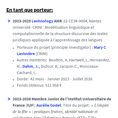
En tant que porteur:
2023-2025
Lexhnology
ANR
-22-CE38-0004, Nantes
Université -CRINI : Modélisation linguistique et
computationnelle de la structure discursive des textes
juridiques appliquée à l’apprentissage des langues
Porteuse du projet (principle investigator) :
Mary C
Lavissière
(CRINI)
Autres membres: Boulton, A, Hartwell, L, Hernandez,
N.,
Dahm, J.,
Dufour. R, Jacquin C., Monceaux-
Cachard, L.
Durée: 42 mois - Janvier 2023 - Juillet 2026
Fonds obtenus: 511 958 €
2023-2028
Membre Junior de l'Institut Universitaire de
France
(
IUF
):
Aurélie Godet
. Titre du projet:
« L'empire
de la fête » : pratiques festives, identité nationale et
créolisation dans l'Atlantique français (XVIe-XIXe