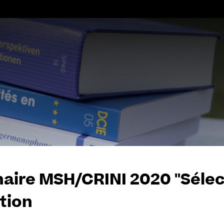
Aller
au
contenu
aire MSH/CRINI 2020 "Sélect
tion