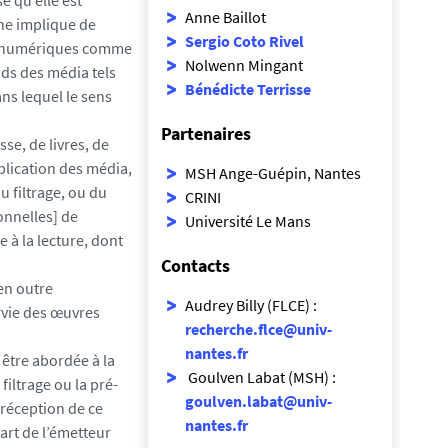
e qu’elle est
Anne Baillot
he implique de
Sergio Coto Rivel
ifs numériques comme
Nolwenn Mingant
ds des média tels
Bénédicte Terrisse
ns lequel le sens
Partenaires
e, de livres, de
plication des média,
MSH Ange-Guépin, Nantes
u filtrage, ou du
CRINI
onnelles] de
Université Le Mans
 à la lecture, dont
Contacts
 en outre
Audrey Billy (FLCE) :
rvie des œuvres
recherche.flce@univ-
nantes.fr
 être abordée à la
Goulven Labat (MSH) :
iltrage ou la pré-
goulven.labat@univ-
 réception de ce
nantes.fr
art de l’émetteur