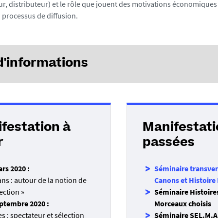
ur, distributeur) et le rôle que jouent des motivations économiques 
 processus de diffusion.
d'informations
ie indicative :
 Anne, “Zahlenwahn oder Textliebe? Digitale Philologie als Disziplin
chauung”, in Bénédicte Terrisse et al. (dir.), Machines / Maschinen
festation à
Manifestati
espace germanique: de l’automate de Kempelen à Kraftwerk, Rennes
r
passées
).
 Yves, « Préface. Humanités numériques et études de media comparés
rs 2020 :
Séminaire transver
ne Hayles, Lire et penser en milieux numériques. Attention, récits,
ns : autour de la notion de
Canons et Histoire 
e, ELLUG, 2016, p. 35.
lection »
Séminaire Histoires
rielle, « Pour une bibliothèque idéale: la ‘‘Pléiade'' et les scénario
eptembre 2020 :
Morceaux choisis
re», in Joëlle Gleize et Philippe Roussin (dir), La Bibliothèque de la P
s : spectateur et sélection
Séminaire SEL.M.A.
l et valeur littéraire, Paris, éditions des archives contemporaines, 2