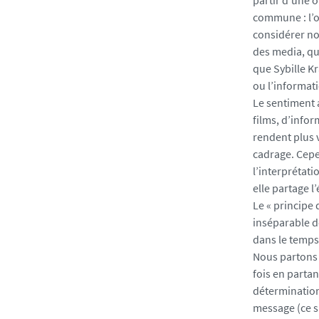
partir d’une o
commune : l’o
considérer no
des media, qu
que Sybille Kr
ou l’informat
Le sentiment 
films, d’info
rendent plus v
cadrage. Cepe
l’interprétati
elle partage l’
Le « principe 
inséparable d
dans le temps 
Nous partons i
fois en parta
détermination
message (ce s