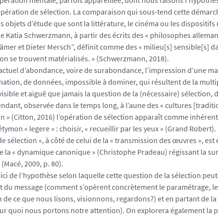
pération mentale, parfois appareillée, dont nous faisons l’hypothès
pération de sélection. La comparaison qui sous-tend cette démarc
s objets d’étude que sont la littérature, le cinéma ou les disposit
e Katia Schwerzmann, à partir des écrits des « philosophes alleman
ämer et Dieter Mersch”, définit comme des « milieu[s] sensible[s] da
ion se trouvent matérialisés. » (Schwerzmann, 2018).
actuel d’abondance, voire de surabondance, l’impression d’une mass
rmation, de données, impossible à dominer, qui résultent de la multi
isible et aiguë que jamais la question de la (nécessaire) sélection, d
ndant, observée dans le temps long, à l’aune des « cultures [traditi
on » (Citton, 2016) l’opération de sélection apparaît comme inhérente
étymon « legere » : choisir, « recueillir par les yeux » (Grand Robert).
de sélection », à côté de celui de la « transmission des œuvres », est
e la « dynamique canonique » (Christophe Pradeau) régissant la su
(Macé, 2009, p. 80).
ci de l’hypothèse selon laquelle cette question de la sélection peut
nt du message (comment s’opèrent concrètement le paramétrage, le f
 de ce que nous lisons, visionnons, regardons?) et en partant de la
ur quoi nous portons notre attention). On explorera également la p