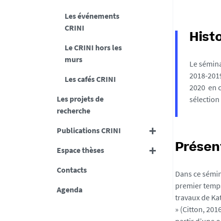
Les événements
CRINI
Hist
Le CRINI hors les
murs
Le sémina
2018-2019
Les cafés CRINI
2020 en c
Les projets de
sélection 
recherche
Publications CRINI
Présen
Espace thèses
Contacts
Dans ce sémina
premier temps
Agenda
travaux de Ka
» (Citton, 20