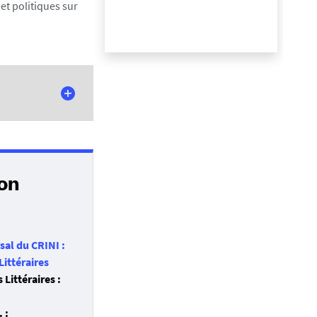
et politiques sur
 und als
. Les machines
on
, PUR, 2020 (à
 », in H.
sal du CRINI :
 technogenèse,
Littéraires
 Littéraires :
s du choix
léiade. Travail
 :
009, p. 79-91.