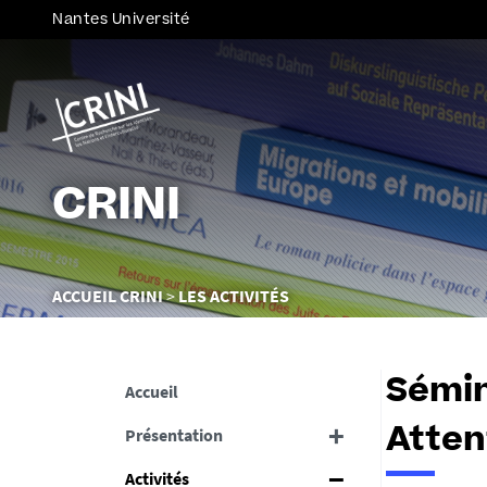
Nantes Université
CRINI
Vous
ACCUEIL CRINI
LES ACTIVITÉS
êtes
ici :
Sémin
Accueil
Présentation
Atten
Activités