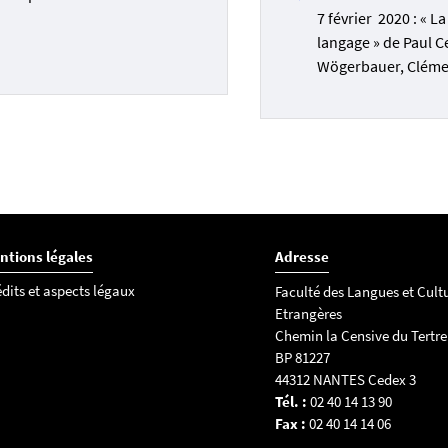
7 février 2020 : « La
 Steffen, Werkpolitik. Zur Literaturgeschichte kritischer Kommunika
langage » de Paul C
Jahrhundert, Berlin, De Gruyter, 2007.
Wögerbauer, Cléme
, Franco, Distant Reading, London/ New York, verso, 2013.
mann, Katia, « Introduction au dossier critique « Théorie des média 
 n° 9, « Théorie des média », Octobre 2018, URL :
www.fabula.org/revue/document11596.php, page consultée le 27 n
e, Bénédicte, Machines / Maschinen. Les machines dans l’espace ge
ate de Kempelen à Kraftwerk, Rennes, PUR, 2020 (à paraître).
osatti, Marcello, On editorialization. Structuring Space and Authority
sterdam, Institute of network cultures, 2018.
ntions légales
Adresse
dits et aspects légaux
Faculté des Langues et Cult
Etrangères
Chemin la Censive du Tertre
BP 81227
44312 NANTES Cedex 3
Tél. :
02 40 14 13 90
Fax :
02 40 14 14 06