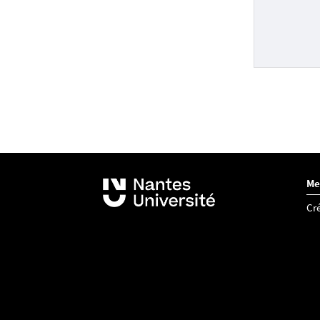
Martus,
ins 20. 
Moretti
Schwerz
vol. 19,
http://
Terriss
l’autom
Vitali-R
Age, Am
Me
Cré