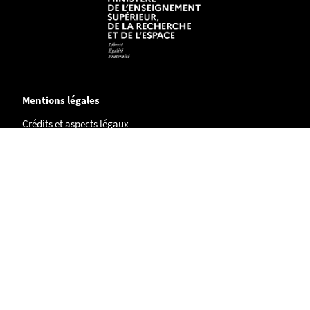
Mentions légales
Crédits et aspects légaux
Adresse
Faculté des Langues et Cultures Etrangères
Chemin la Censive du Tertre
BP 81227
44312 NANTES Cedex 3
Tél. :
02 40 14 13 90
Fax :
02 40 14 14 06