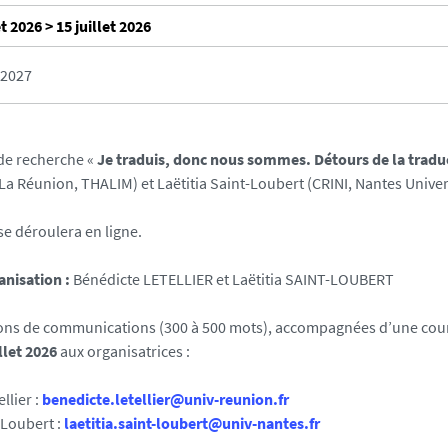
et 2026 > 15 juillet 2026
–2027
de recherche «
Je traduis, donc nous sommes. Détours de la tradu
La Réunion, THALIM) et Laëtitia Saint-Loubert (CRINI, Nantes Univer
se déroulera en ligne.
nisation :
Bénédicte LETELLIER et Laëtitia SAINT-LOUBERT
ons de communications (300 à 500 mots), accompagnées d’une court
llet 2026
aux organisatrices :
llier :
benedicte.letellier@univ-reunion.fr
-Loubert :
laetitia.saint-loubert@univ-nantes.fr