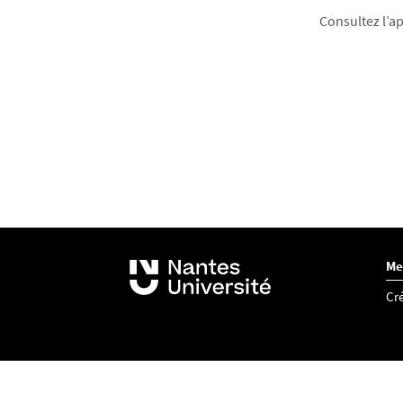
Consultez l’a
Me
Cré