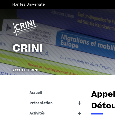
Nantes Université
CRINI
Vous
ACCUEIL CRINI
êtes
ici :
Accueil
Appel
Présentation
Détou
Activités