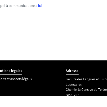
ppel à communications :
ici
ntions légales
Adresse
dits et aspects légaux
Faculté des Langues et Cult
Etrangères
Chemin la Censive du Tertre
BP 81227
44312 NANTES Cedex 3
Tél. :
02 40 14 13 90