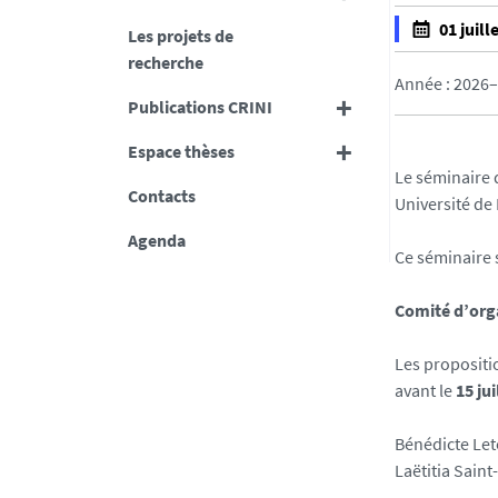
01 juill
Les projets de
f
recherche
a
Année : 2026
Publications CRINI
l
s
Espace thèses
e
Le séminaire 
f
Contacts
Université de 
a
Agenda
l
Ce séminaire 
s
e
Comité d’orga
Les propositi
avant le
15 jui
Bénédicte Lete
Laëtitia Saint