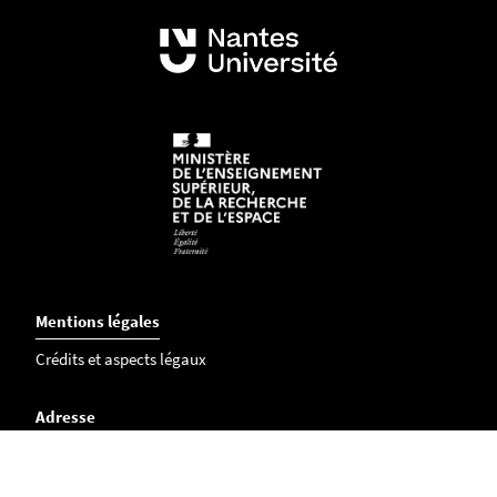
publication originale. - Traduction nouvelle.
Séance 4 : Mardi 4 avril 2023 -
Aurélie GENDRAT-
CLAUDEL
-
Présentation de son édition scientifique
de Les Fiancés de Alessandro Manzoni
Séance 5 : Vendredi 14 avril 2023 -
Bénédicte
TERRISSE
-
Verzeichnis einiger Verluste" Atelier de
relecture d'une traduction en cours (en présence
de Lucie Lamy et Judith Schalansky)
Mentions légales
Crédits et aspects légaux
Adresse
Faculté des Langues et Cultures Etrangères
Chemin la Censive du Tertre