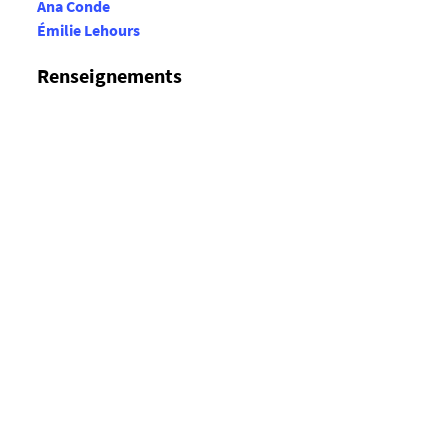
Ana Conde
Émilie Lehours
Renseignements
Secrétariat Recherche CRINI
recherche.flce@univ-nantes.fr
Tél : 02 40 14 13 90
Plans d'accès
Plans d'accès à la FLCE
En tram : ligne 2 , arrêt «École Centrale Audencia»
Mis à jour le 09 mai 2019.