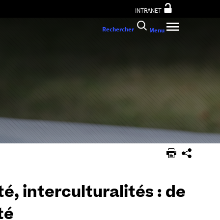
INTRANET
Rechercher
Menu
é, interculturalités : de
té