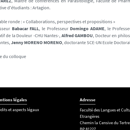
VAREZ
, Maître de conférences en Parasitologie, Faculté de Phar
ative d'étudiants : Artagion.
ble ronde : « Collaborations, perspectives et propositions »
sseur
Babacar FALL
,
le Professeur
Domingo ADAME
,
le Professe
tif de la Douleur -CHU Nantes-,
Alfred GAMBOU
, Docteur en philo
antes,
Jenny MORENO MORENO
, doctorante SCE-UN Ecole Doctora
e du colloque
ntions légales
Adresse
dits et aspects légaux
Faculté des Langues et Cult
Etrangères
Chemin la Censive du Tertre
BP 81227