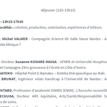
déjeuner
(12h-13h15)
 : 13h15-17h30
Sociétés :
création, production, valorisation, expériences d'ailleurs.
 :
Michel VALMER
- Compagnie Science 89 Salle Vasse Nantes - Ar
elle éthique ?
 :
 Docteur
Suzanne KONARE-MAIGA
- UFNPA et Université Houphou
 et Campagne Zéro grossesse à l'école en Côte d'Ivoire.
GAYOKO
- Hôpital Point G Bamako -: Koteba thérapeutique au Mali.
e BRUNAT
, Ingénieur relais handicap à l'Université de Nantes : A
INTARD
, Professeur d'anatomie ONIRIS (ENVN) : L'Aurochs reconsti
LECHUGA
, Docteur ARS Aquitaine, Arts/Santé/Responsabilité So
s de soins.