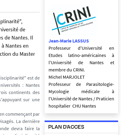
plinarité",
niversité de
ès de Nantes. Il
Jean-Marie LASSUS
s à Nantes en
Professeur d'Université en
uction du Master
Etudes latino-américaines à
l'Université de Nantes et
membre du CRINI.
Michel MARJOLET
isciplinarité" est de
Professeur de Parasitologie-
niversités : Nantes
Mycologie médicale à
rois continents des
l'Université de Nantes / Praticien
s'appuyant sur une
hospitalier CHU Nantes
nté en commençant par
visagés. La dernière
PLAN D'ACCES
onde devra faire la