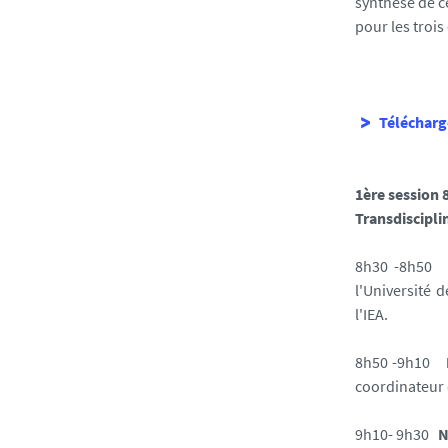
synthèse de ce
pour les trois
Télécharg
1ère session
Transdisciplin
8h30 -8h5
l'Université 
l'IEA.
8h50 -9h10
coordinateur 
9h10- 9h30
N