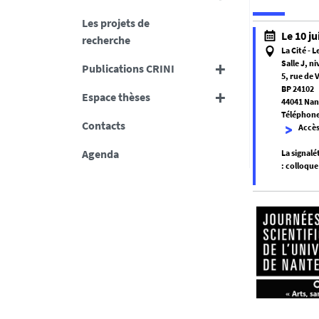
Les projets de
Le 10 ju
recherche
La Cité - 
Salle J, n
Publications CRINI
5, rue de 
BP 24102
Espace thèses
44041 Nan
Téléphone 
Contacts
Accès 
Agenda
La signalé
:
colloque
f
a
l
s
e
f
a
l