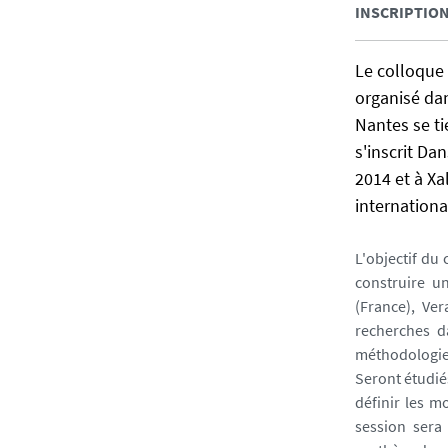
INSCRIPTIO
s
e
Le colloque "
organisé dan
Nantes se ti
s'inscrit Da
2014 et à Xa
internationa
L'objectif du 
construire u
(France), Ve
recherches d
méthodologie t
Seront étudiés
définir les m
session sera 