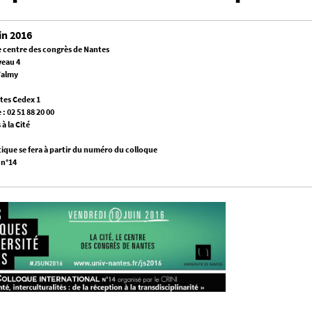
in 2016
Le centre des congrès de Nantes
iveau 4
Valmy
tes Cedex 1
: 02 51 88 20 00
à la Cité
tique se fera à partir du numéro du colloque
 n°14