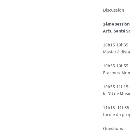
Discussion
2ème session
Arts, Santé S
10h15-10h35 
Master à dist
10h35-10h55
Erasmus Mundu
10h55-11h15 
le DU de Musi
11h15- 11h35
forme du proj
Questions