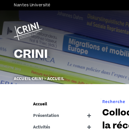
Nantes Université
CRINI
Vous
ACCUEIL CRINI
ACCUEIL
êtes
ici :
Recherche
Accueil
Colloq
Présentation
la réc
Activités