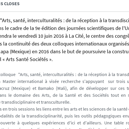
NS CLOSES
Arts, santé, interculturalités : de la réception à la transdisci
s le cadre de la 9e édition des journées scientifiques de l'U
endra le vendredi 10 juin 2016 à La Cité, le centre des congr
ns la continuité des deux colloques internationaux organisé
lapa (Mexique) en 2016 dans le but de poursuivre la constr
l « Arts Santé Sociétés ».
colloque "Arts, santé, interculturalités : de la réception à la transd
n Master international à visée recherche s'appuyant sur trois u
racruz (Mexique) et Bamako (Mali), afin de développer sur ces t
ans le domaine des Arts, de la Santé et des Sociétés tout en 
ransdisciplinaire et transculturelle.
 en trois sessions les liens entre les arts et les sciences de la sa
odalités de la transdisciplinarité, puis les outils pédagogiques en
ouverte à quelques expériences d'ici et d'ailleurs. Une table r