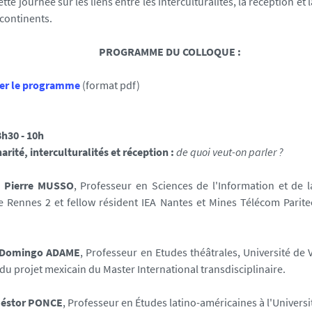
tte journée sur les liens entre les interculturalités, la réception et l
 continents.
PROGRAMME DU COLLOQUE :
er le programme
(format pdf)
 8h30 - 10h
arité, interculturalités et réception :
de quoi veut-on parler ?
0
Pierre MUSSO
,
Professeur en Sciences de l'Information et de 
de Rennes 2 et fellow résident IEA Nantes et Mines Télécom Parite
Domingo ADAME
, Professeur en Etudes théâtrales, Université de 
du projet mexicain du Master International transdisciplinaire.
éstor PONCE
, Professeur en Études latino-américaines
à l'Univers