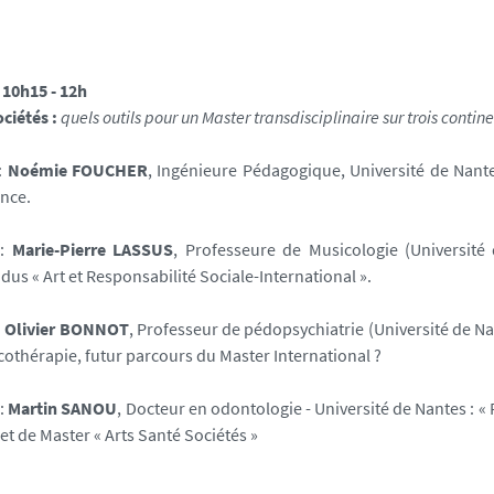
 10h15 - 12h
ociétés :
quels outils pour un Master transdisciplinaire sur trois contine
:
Noémie FOUCHE
R
, Ingénieure Pédagogique, Université de Nante
ance.
 :
Marie-Pierre LASSUS
, Professeure de Musicologie (Université 
s « Art et Responsabilité Sociale-International ».
:
Olivier BONNOT
, Professeur de pédopsychiatrie (Université de Na
cothérapie, futur parcours du Master International ?
 :
Martin SANOU
, Docteur en odontologie -
Université de Nantes
: «
et de Master « Arts Santé Sociétés »