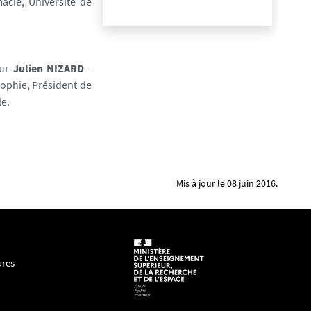
macie,
Université de
ur
Julien NIZARD
-
sophie, Président de
le.
Mis à jour le 08 juin 2016.
ures