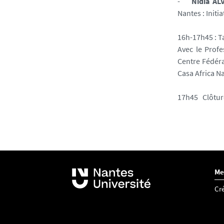
-
Nidia AL
Nantes
: Initi
16h-17h45 : Ta
Avec le Profe
Centre Fédéra
Casa Africa N
17h45 Clôtur
Me
Cré