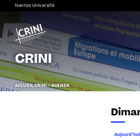
Nantes Université
CRINI
Vous
ACCUEIL CRINI
AGENDA
êtes
ici :
Diman
Aujourd'hui