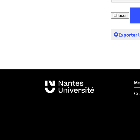
Exporter 
Me
Cré