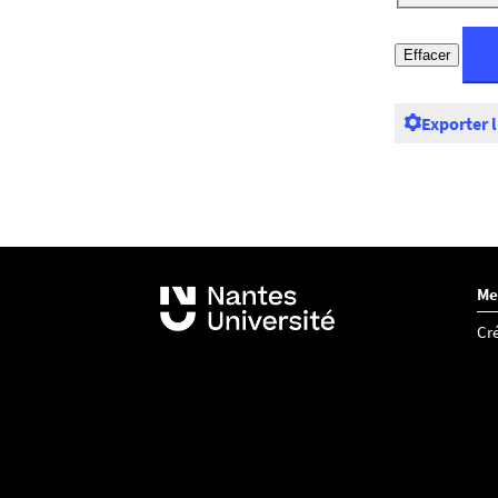
Exporter 
Me
Cré