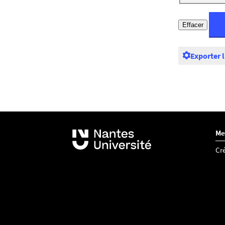
Exporter 
Me
Cré