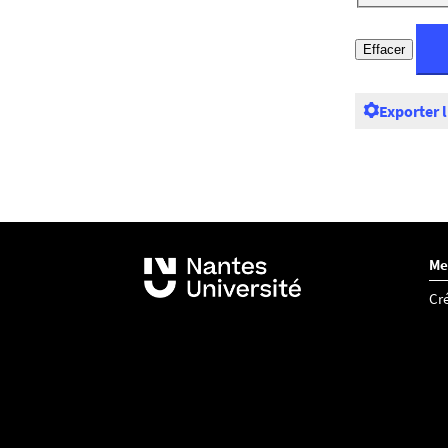
Exporter 
Me
Cré