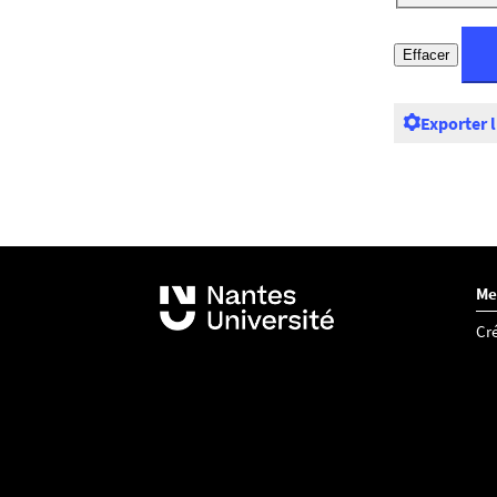
Exporter 
Me
Cré